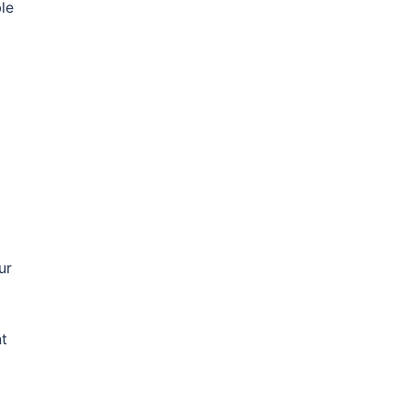
ble
ur
nt