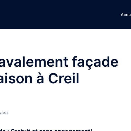
Accue
ravalement façade
ison à Creil
ASSÉ