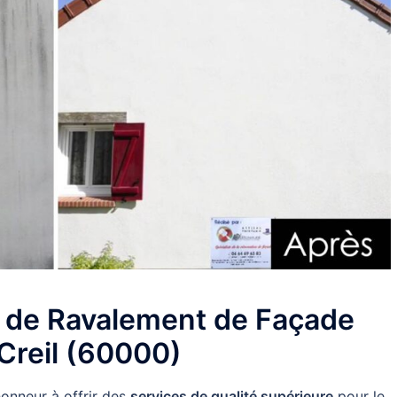
e de Ravalement de Façade
 Creil (60000)
onneur à offrir des
services de qualité supérieure
pour le