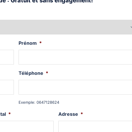
e : Gratuit et sans engagement!
Prénom
*
Téléphone
*
Exemple: 0647128624
tal
*
Adresse
*