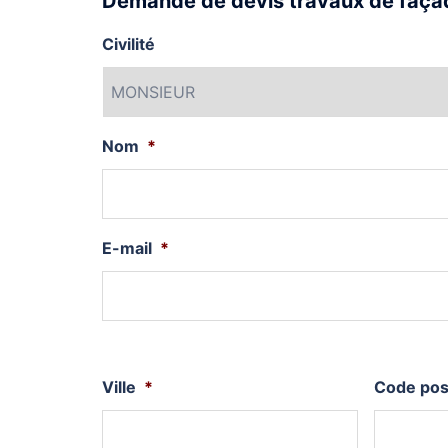
Demande de devis travaux de façad
Civilité
Nom
*
E-mail
*
Ville
*
Code pos