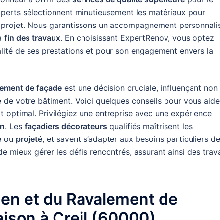
xperts sélectionnent minutieusement les matériaux pour
que projet. Nous garantissons un accompagnement personnali
la
fin des travaux
. En choisissant ExpertRenov, vous optez
alité de ses prestations et pour son engagement envers la
alement de façade
est une décision cruciale, influençant non
té de votre bâtiment. Voici quelques conseils pour vous aide
tat optimal. Privilégiez une entreprise avec une expérience
on
. Les
façadiers décorateurs
qualifiés maîtrisent les
é
ou
projeté
, et savent s’adapter aux besoins particuliers de
e mieux gérer les défis rencontrés, assurant ainsi des trav
tien et du Ravalement de
aison à Creil (60000)