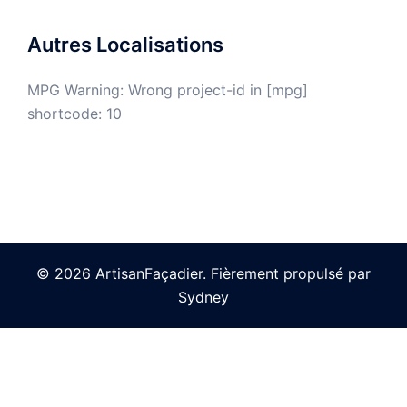
Autres Localisations
MPG Warning: Wrong project-id in [mpg]
shortcode: 10
© 2026 ArtisanFaçadier. Fièrement propulsé par
Sydney