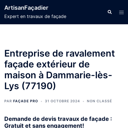
Aller
ArtisanFaçadier
au
Recherche
Ouvr
Expert en travaux de façade
contenu
le
men
Entreprise de ravalement
façade extérieur de
maison à Dammarie-lès-
Lys (77190)
PAR
FAÇADE PRO
31 OCTOBRE 2024
NON CLASSÉ
Demande de devis travaux de façade :
Gratuit et sans engagement!