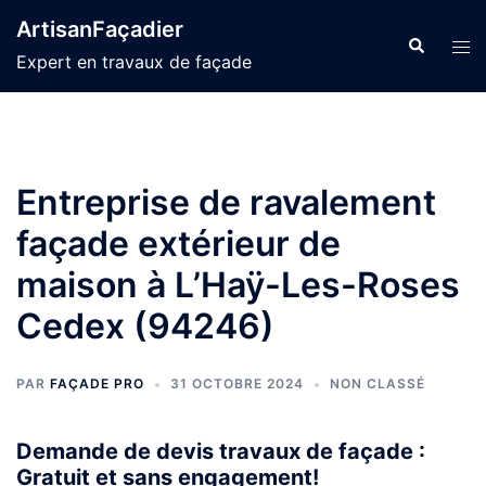
Aller
ArtisanFaçadier
au
Recherche
Ouvr
Expert en travaux de façade
contenu
le
men
Entreprise de ravalement
façade extérieur de
maison à L’Haÿ-Les-Roses
Cedex (94246)
PAR
FAÇADE PRO
31 OCTOBRE 2024
NON CLASSÉ
Demande de devis travaux de façade :
Gratuit et sans engagement!