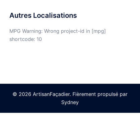
Autres Localisations
MPG Warning: Wrong project-id in [mpg]
shortcode: 10
© 2026 ArtisanFaçadier. Fièrement propulsé par
Sydney