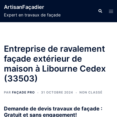
Aller
ArtisanFaçadier
au
Recherche
Ouvr
Expert en travaux de façade
contenu
le
men
Entreprise de ravalement
façade extérieur de
maison à Libourne Cedex
(33503)
PAR
FAÇADE PRO
31 OCTOBRE 2024
NON CLASSÉ
Demande de devis travaux de façade :
Gratuit et sans engagement!