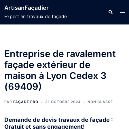
Aller
ArtisanFaçadier
au
Recherche
Ouvr
Expert en travaux de façade
contenu
le
men
Entreprise de ravalement
façade extérieur de
maison à Lyon Cedex 3
(69409)
PAR
FAÇADE PRO
31 OCTOBRE 2024
NON CLASSÉ
Demande de devis travaux de façade :
Gratuit et sans engagement!