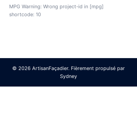
MPG Warning: Wrong project-id in [mpg]
shortcode: 10
© 2026 ArtisanFaçadier. Fièrement propulsé par
Sydney