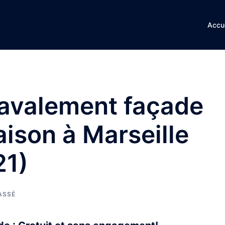
Accue
ravalement façade
aison à Marseille
21)
ASSÉ