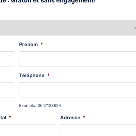
e : Gratuit et sans engagement!
Prénom
*
Téléphone
*
Exemple: 0647128624
tal
*
Adresse
*