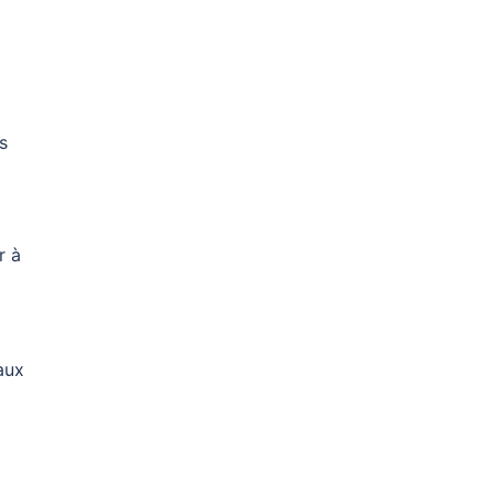
s
r à
aux