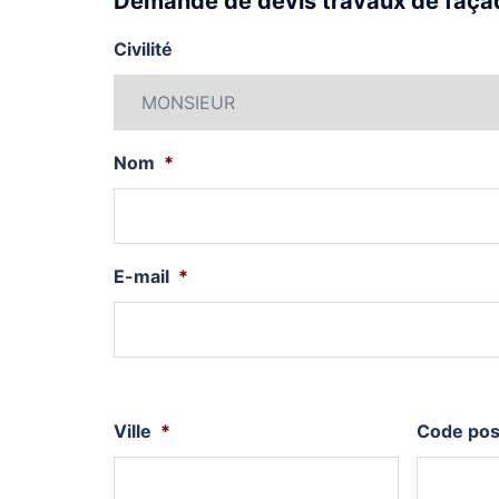
Demande de devis travaux de façad
Civilité
Nom
*
E-mail
*
Ville
*
Code pos