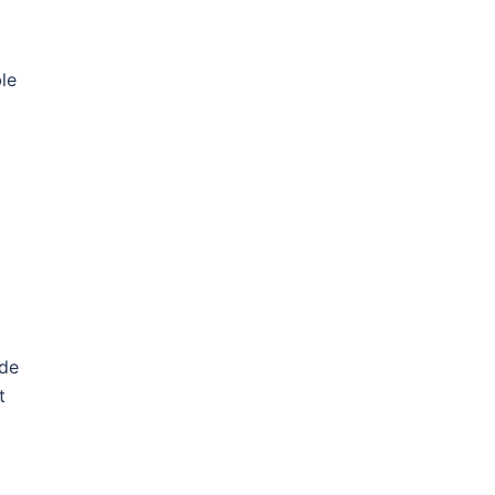
ble
 de
t