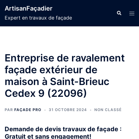
Aller
ArtisanFaçadier
au
Recherche
Ouvr
Expert en travaux de façade
contenu
le
men
Entreprise de ravalement
façade extérieur de
maison à Saint-Brieuc
Cedex 9 (22096)
PAR
FAÇADE PRO
31 OCTOBRE 2024
NON CLASSÉ
Demande de devis travaux de façade :
Gratuit et sans engagement!