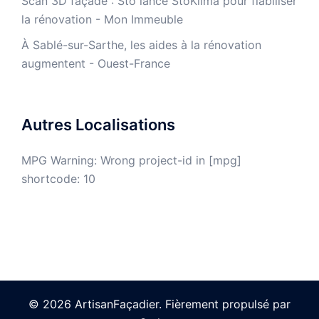
​Scan 3D façade : Sto lance StoKlima pour fiabiliser
la rénovation - Mon Immeuble
À Sablé-sur-Sarthe, les aides à la rénovation
augmentent - Ouest-France
Autres Localisations
MPG Warning: Wrong project-id in [mpg]
shortcode: 10
© 2026 ArtisanFaçadier. Fièrement propulsé par