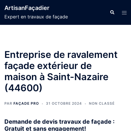
Aller
ArtisanFaçadier
au
Recherche
Ouvr
Expert en travaux de façade
contenu
le
men
Entreprise de ravalement
façade extérieur de
maison à Saint-Nazaire
(44600)
PAR
FAÇADE PRO
31 OCTOBRE 2024
NON CLASSÉ
Demande de devis travaux de façade :
Gratuit et sans engagement!