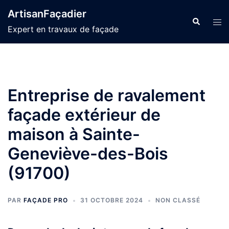
Aller
ArtisanFaçadier
au
Recherche
Ouvr
Expert en travaux de façade
contenu
le
men
Entreprise de ravalement
façade extérieur de
maison à Sainte-
Geneviève-des-Bois
(91700)
PAR
FAÇADE PRO
31 OCTOBRE 2024
NON CLASSÉ