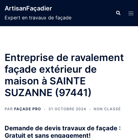
Aller
ArtisanFaçadier
au
Recherche
Ouvr
Expert en travaux de façade
contenu
le
men
Entreprise de ravalement
façade extérieur de
maison à SAINTE
SUZANNE (97441)
PAR
FAÇADE PRO
31 OCTOBRE 2024
NON CLASSÉ
Demande de devis travaux de façade :
Gratuit et sans engagement!