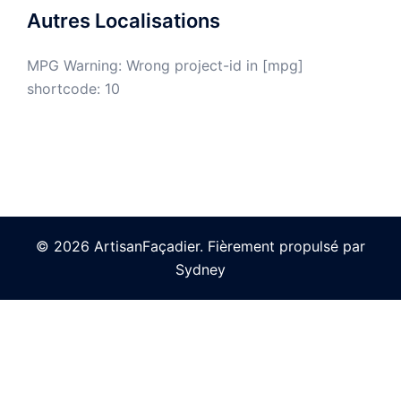
Autres Localisations
MPG Warning: Wrong project-id in [mpg]
shortcode: 10
© 2026 ArtisanFaçadier. Fièrement propulsé par
Sydney