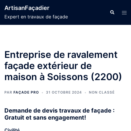
Aller
ArtisanFaçadier
au
Recherche
Ouvr
Expert en travaux de façade
contenu
le
men
Entreprise de ravalement
façade extérieur de
maison à Soissons (2200)
PAR
FAÇADE PRO
31 OCTOBRE 2024
NON CLASSÉ
Demande de devis travaux de façade :
Gratuit et sans engagement!
Civilité