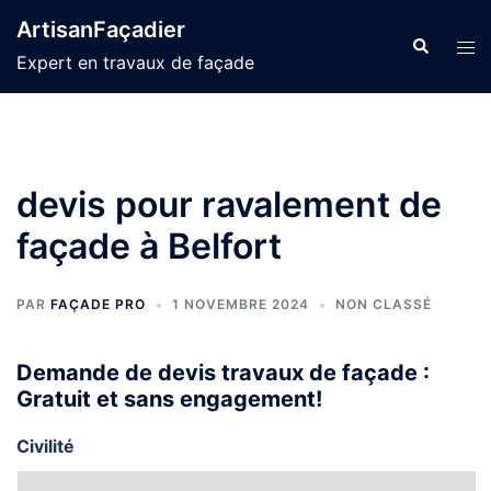
Aller
ArtisanFaçadier
au
Recherche
Ouvr
Expert en travaux de façade
contenu
le
men
devis pour ravalement de
façade à Belfort
PAR
FAÇADE PRO
1 NOVEMBRE 2024
NON CLASSÉ
Demande de devis travaux de façade :
Gratuit et sans engagement!
Civilité