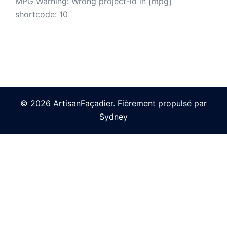
MPG Warning: Wrong project-id in [mpg]
shortcode: 10
© 2026 ArtisanFaçadier. Fièrement propulsé par
Sydney