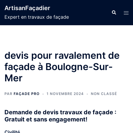
Aller
ArtisanFaçadier
au
Recherche
Ouvr
Expert en travaux de façade
contenu
le
men
devis pour ravalement de
façade à Boulogne-Sur-
Mer
PAR
FAÇADE PRO
1 NOVEMBRE 2024
NON CLASSÉ
Demande de devis travaux de façade :
Gratuit et sans engagement!
Civilité