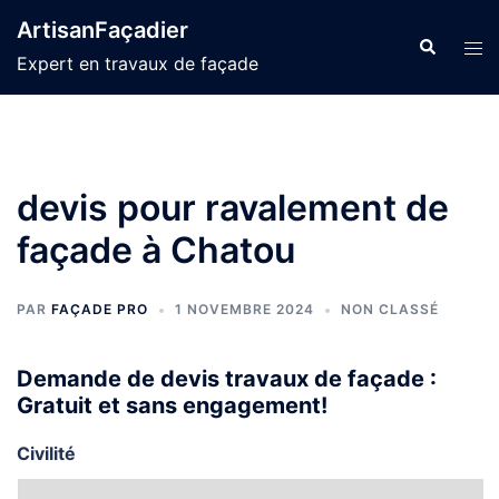
Aller
ArtisanFaçadier
au
Recherche
Ouvr
Expert en travaux de façade
contenu
le
men
devis pour ravalement de
façade à Chatou
PAR
FAÇADE PRO
1 NOVEMBRE 2024
NON CLASSÉ
Demande de devis travaux de façade :
Gratuit et sans engagement!
Civilité