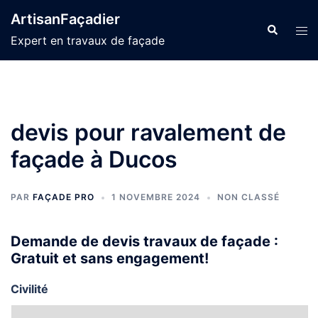
Aller
ArtisanFaçadier
au
Recherche
Ouvr
Expert en travaux de façade
contenu
le
men
devis pour ravalement de
façade à Ducos
PAR
FAÇADE PRO
1 NOVEMBRE 2024
NON CLASSÉ
Demande de devis travaux de façade :
Gratuit et sans engagement!
Civilité