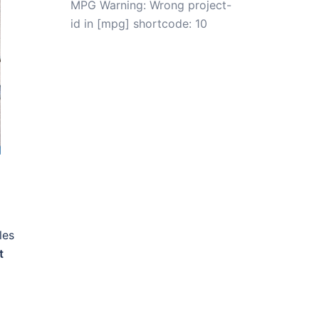
MPG Warning: Wrong project-
id in [mpg] shortcode: 10
les
t