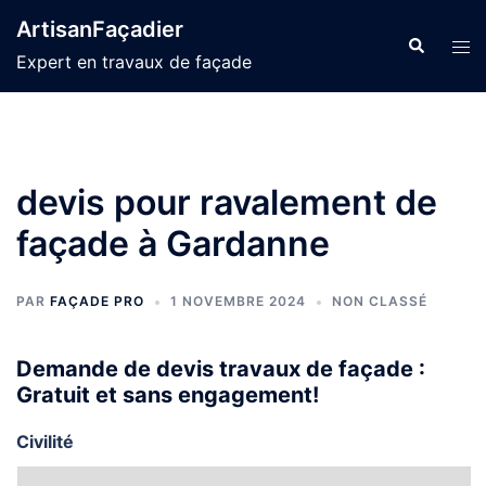
Aller
ArtisanFaçadier
au
Recherche
Ouvr
Expert en travaux de façade
contenu
le
men
devis pour ravalement de
façade à Gardanne
PAR
FAÇADE PRO
1 NOVEMBRE 2024
NON CLASSÉ
Demande de devis travaux de façade :
Gratuit et sans engagement!
Civilité