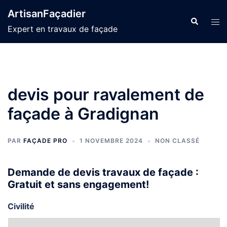
Aller
ArtisanFaçadier
au
Recherche
Ouvr
Expert en travaux de façade
contenu
le
men
devis pour ravalement de
façade à Gradignan
PAR
FAÇADE PRO
1 NOVEMBRE 2024
NON CLASSÉ
Demande de devis travaux de façade :
Gratuit et sans engagement!
Civilité