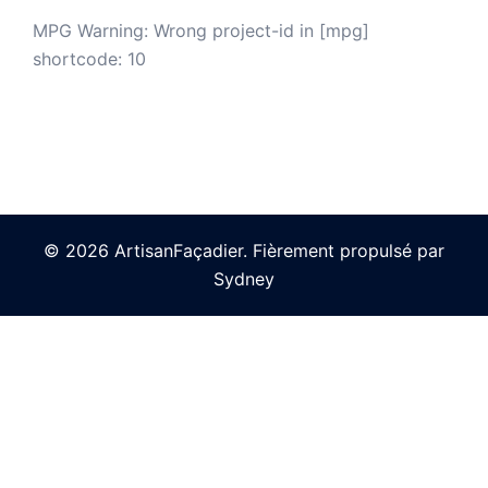
MPG Warning: Wrong project-id in [mpg]
shortcode: 10
© 2026 ArtisanFaçadier. Fièrement propulsé par
Sydney