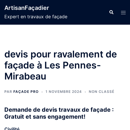
Aller
ArtisanFaçadier
au
Recherche
Ouvr
Expert en travaux de façade
contenu
le
men
devis pour ravalement de
façade à Les Pennes-
Mirabeau
PAR
FAÇADE PRO
1 NOVEMBRE 2024
NON CLASSÉ
Demande de devis travaux de façade :
Gratuit et sans engagement!
Civilité