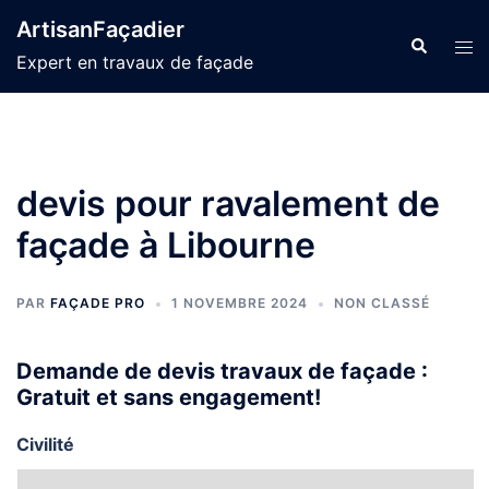
Aller
ArtisanFaçadier
au
Recherche
Ouvr
Expert en travaux de façade
contenu
le
men
devis pour ravalement de
façade à Libourne
PAR
FAÇADE PRO
1 NOVEMBRE 2024
NON CLASSÉ
Demande de devis travaux de façade :
Gratuit et sans engagement!
Civilité