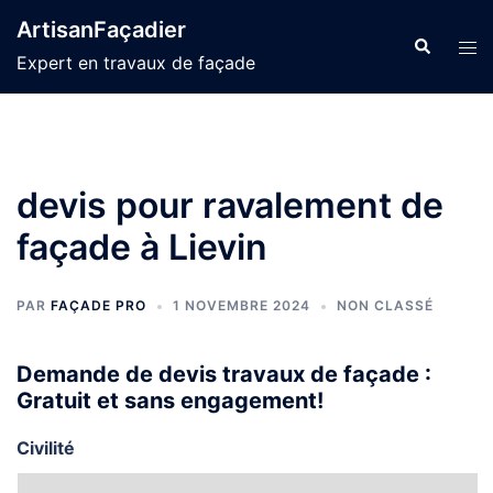
Aller
ArtisanFaçadier
au
Recherche
Ouvr
Expert en travaux de façade
contenu
le
men
devis pour ravalement de
façade à Lievin
PAR
FAÇADE PRO
1 NOVEMBRE 2024
NON CLASSÉ
Demande de devis travaux de façade :
Gratuit et sans engagement!
Civilité