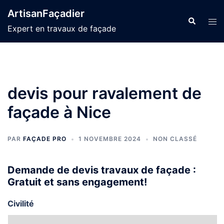
Aller
ArtisanFaçadier
au
Recherche
Ouvr
Expert en travaux de façade
contenu
le
men
devis pour ravalement de
façade à Nice
PAR
FAÇADE PRO
1 NOVEMBRE 2024
NON CLASSÉ
Demande de devis travaux de façade :
Gratuit et sans engagement!
Civilité