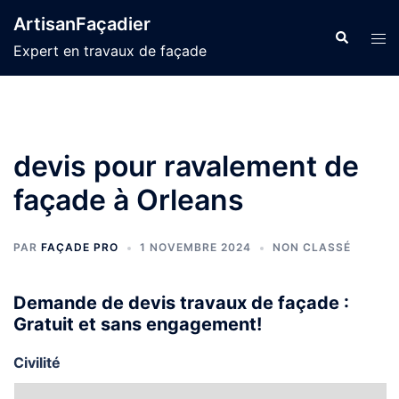
Aller
ArtisanFaçadier
au
Recherche
Ouvr
Expert en travaux de façade
contenu
le
men
devis pour ravalement de
façade à Orleans
PAR
FAÇADE PRO
1 NOVEMBRE 2024
NON CLASSÉ
Demande de devis travaux de façade :
Gratuit et sans engagement!
Civilité