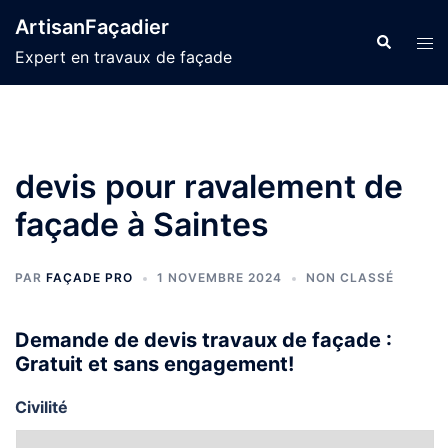
Aller
ArtisanFaçadier
au
Recherche
Ouvr
Expert en travaux de façade
contenu
le
men
devis pour ravalement de
façade à Saintes
PAR
FAÇADE PRO
1 NOVEMBRE 2024
NON CLASSÉ
Demande de devis travaux de façade :
Gratuit et sans engagement!
Civilité